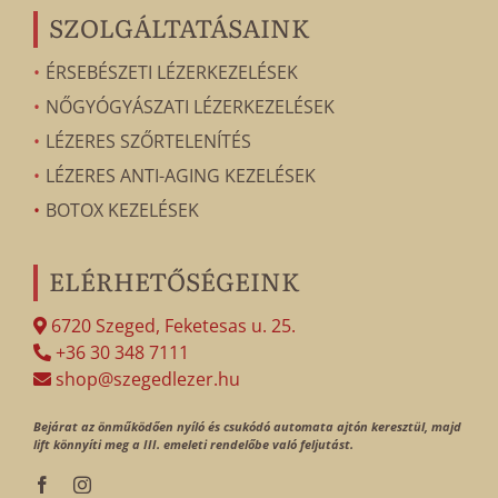
SZOLGÁLTATÁSAINK
ÉRSEBÉSZETI LÉZERKEZELÉSEK
NŐGYÓGYÁSZATI LÉZERKEZELÉSEK
LÉZERES SZŐRTELENÍTÉS
LÉZERES ANTI-AGING KEZELÉSEK
BOTOX KEZELÉSEK
ELÉRHETŐSÉGEINK
6720 Szeged, Feketesas u. 25.
+36 30 348 7111
shop@szegedlezer.hu
Bejárat az önműködően nyíló és csukódó automata ajtón keresztül, majd
lift könnyíti meg a III. emeleti rendelőbe való feljutást.