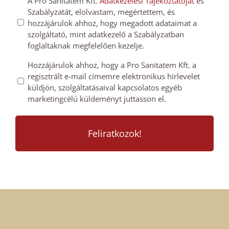
GDPT
A Pro Sanitatem Kft.
Adatkezelési Tájékoztatóját
és
*
Szabályzatát, elolvastam, megértettem, és
hozzájárulás
hozzájárulok ahhoz, hogy megadott adataimat a
*
szolgáltató, mint adatkezelő a Szabályzatban
foglaltaknak megfelelően kezelje.
Mailchimp
Hozzájárulok ahhoz, hogy a Pro Sanitatem Kft. a
regisztrált e-mail címemre elektronikus hírlevelet
feliratkozás
küldjön, szolgáltatásaival kapcsolatos egyéb
megerősítése
marketingcélú küldeményt juttasson el.
*