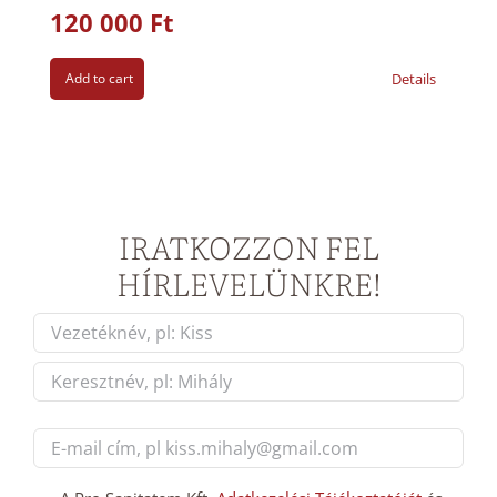
120 000
Ft
Add to cart
Details
IRATKOZZON FEL
HÍRLEVELÜNKRE!
Név
*
First
Last
E-
mail
cím