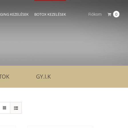
Fiókom
0
AGING KEZELÉSEK
BOTOX KEZELÉSEK
TOK
GY.I.K