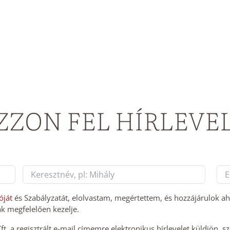
ZZON FEL HÍRLEVE
E-
mai
Last
cí
óját
és Szabályzatát, elolvastam, megértettem, és hozzájárulok a
k megfelelően kezelje.
*
. a regisztrált e-mail címemre elektronikus hírlevelet küldjön, s