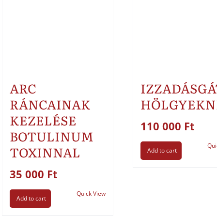
ARC
IZZADÁSGÁ
RÁNCAINAK
HÖLGYEKN
KEZELÉSE
110 000
Ft
BOTULINUM
Qui
TOXINNAL
Add to cart
35 000
Ft
Quick View
Add to cart