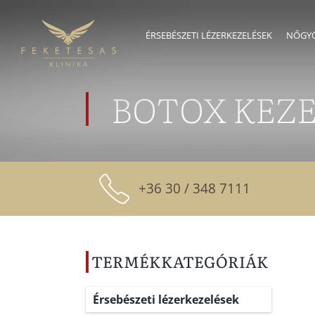
Skip
to
ÉRSEBÉSZETI LÉZERKEZELÉSEK
NŐGYÓ
content
BOTOX KEZ
+36 30 / 348 7111
TERMÉKKATEGÓRIÁK
Érsebészeti lézerkezelések