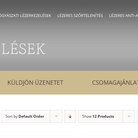
GYÁSZATI LÉZERKEZELÉSEK
LÉZERES SZŐRTELENÍTÉS
LÉZERES ANTI-
ELÉSEK
KÜLDJÖN ÜZENETET
CSOMAGAJÁNLA
Sort by
Default Order
Show
12 Products