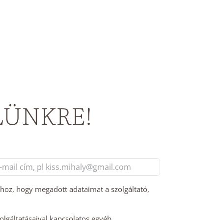
LÜNKRE!
l
m
hhoz, hogy megadott adataimat a szolgáltató,
zolgáltatásaival kapcsolatos egyéb