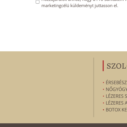
marketingcélú küldeményt juttasson el.
feliratkozás
megerősítése
*
SZOL
ÉRSEBÉSZ
NŐGYÓGYÁ
LÉZERES 
LÉZERES 
BOTOX KE