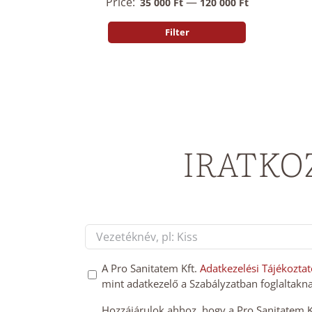
Price:
—
35 000 Ft
120 000 Ft
Filter
Min
Max
price
price
IRATKO
Név
*
First
GDPT
A Pro Sanitatem Kft.
Adatkezelési Tájékoztat
mint adatkezelő a Szabályzatban foglaltakna
hozzájárulás
*
Mailchimp
Hozzájárulok ahhoz, hogy a Pro Sanitatem Kft