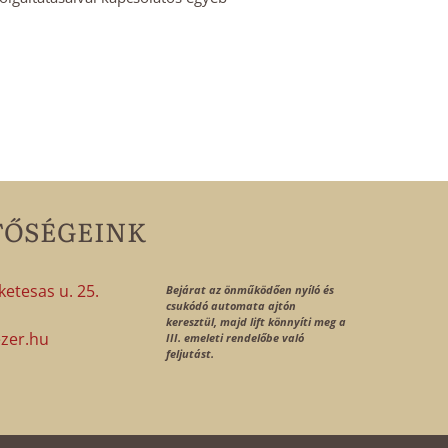
TŐSÉGEINK
etesas u. 25.
Bejárat az önműködően nyíló és
csukódó automata ajtón
1
keresztül, majd lift könnyíti meg a
zer.hu
III. emeleti rendelőbe való
feljutást.