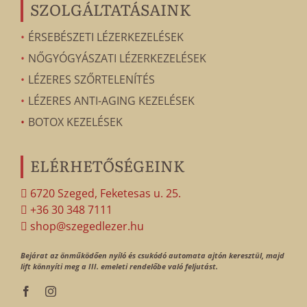
SZOLGÁLTATÁSAINK
ÉRSEBÉSZETI LÉZERKEZELÉSEK
NŐGYÓGYÁSZATI LÉZERKEZELÉSEK
LÉZERES SZŐRTELENÍTÉS
LÉZERES ANTI-AGING KEZELÉSEK
BOTOX KEZELÉSEK
ELÉRHETŐSÉGEINK
6720 Szeged, Feketesas u. 25.
+36 30 348 7111
shop@szegedlezer.hu
Bejárat az önműködően nyíló és csukódó automata ajtón keresztül, majd
lift könnyíti meg a III. emeleti rendelőbe való feljutást.