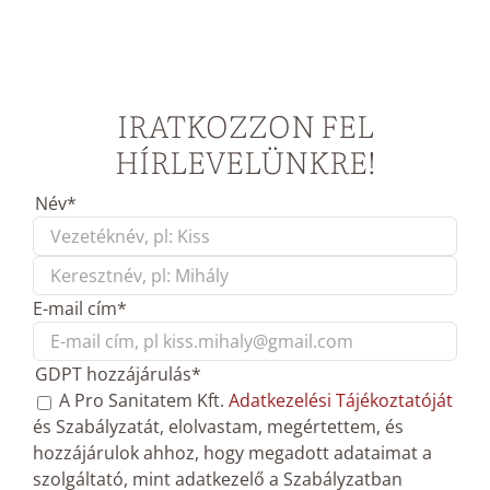
IRATKOZZON FEL
HÍRLEVELÜNKRE!
Név
*
First
Last
E-mail cím
*
GDPT hozzájárulás
*
A Pro Sanitatem Kft.
Adatkezelési Tájékoztatóját
és Szabályzatát, elolvastam, megértettem, és
hozzájárulok ahhoz, hogy megadott adataimat a
szolgáltató, mint adatkezelő a Szabályzatban