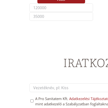
Min
Max
price
price
IRATKO
Név
*
First
GDPT
A Pro Sanitatem Kft.
Adatkezelési Tájékoztat
mint adatkezelő a Szabályzatban foglaltakna
hozzájárulás