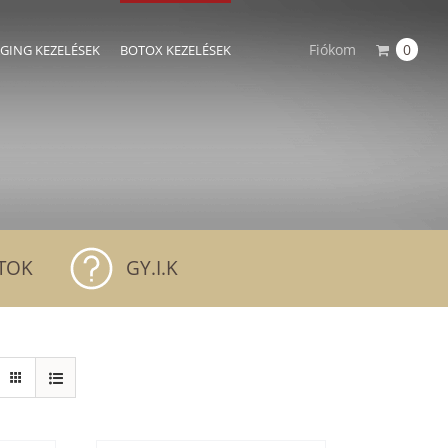
Fiókom
0
AGING KEZELÉSEK
BOTOX KEZELÉSEK
TOK
GY.I.K