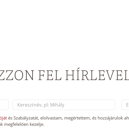
ZZON FEL HÍRLEVE
E-
mai
Last
cí
óját
és Szabályzatát, elolvastam, megértettem, és hozzájárulok a
k megfelelően kezelje.
*