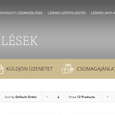
GYÁSZATI LÉZERKEZELÉSEK
LÉZERES SZŐRTELENÍTÉS
LÉZERES ANTI-
ELÉSEK
KÜLDJÖN ÜZENETET
CSOMAGAJÁNLA
Sort by
Default Order
Show
12 Products