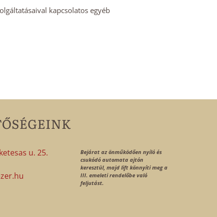
zolgáltatásaival kapcsolatos egyéb
TŐSÉGEINK
etesas u. 25.
Bejárat az önműködően nyíló és
csukódó automata ajtón
1
keresztül, majd lift könnyíti meg a
zer.hu
III. emeleti rendelőbe való
feljutást.