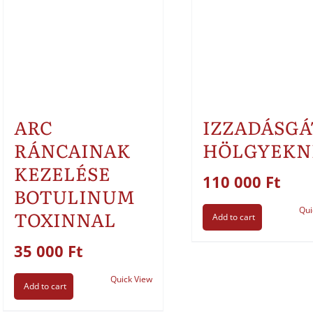
ARC
IZZADÁSGÁ
RÁNCAINAK
HÖLGYEKN
KEZELÉSE
110 000
Ft
BOTULINUM
Qui
TOXINNAL
Add to cart
35 000
Ft
Quick View
Add to cart