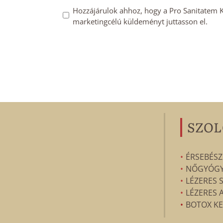
*
Mailchimp
Hozzájárulok ahhoz, hogy a Pro Sanitatem Kft
marketingcélú küldeményt juttasson el.
feliratkozás
megerősítése
*
SZOL
ÉRSEBÉSZ
NŐGYÓGYÁ
LÉZERES 
LÉZERES 
BOTOX KE