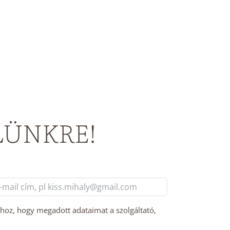
LÜNKRE!
l
m
hhoz, hogy megadott adataimat a szolgáltató,