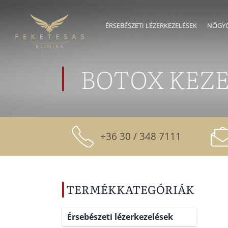
Skip
to
ÉRSEBÉSZETI LÉZERKEZELÉSEK
NŐGYÓ
content
BOTOX KEZ
+36 30 / 348 7111
TERMÉKKATEGÓRIÁK
Érsebészeti lézerkezelések