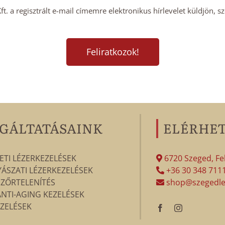
. a regisztrált e-mail címemre elektronikus hírlevelet küldjön, s
GÁLTATÁSAINK
ELÉRHE
ETI LÉZERKEZELÉSEK
6720 Szeged, Fek
SZATI LÉZERKEZELÉSEK
+36 30 348 711
SZŐRTELENÍTÉS
shop@szegedle
ANTI-AGING KEZELÉSEK
ZELÉSEK