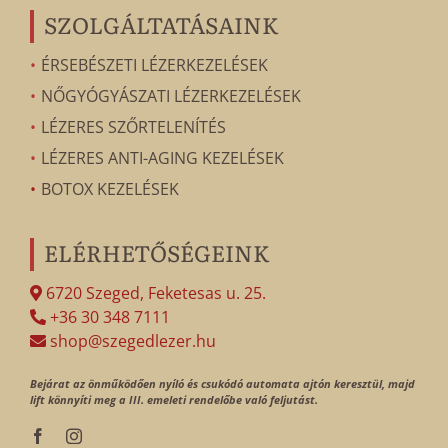
SZOLGÁLTATÁSAINK
ÉRSEBÉSZETI LÉZERKEZELÉSEK
NŐGYÓGYÁSZATI LÉZERKEZELÉSEK
LÉZERES SZŐRTELENÍTÉS
LÉZERES ANTI-AGING KEZELÉSEK
BOTOX KEZELÉSEK
ELÉRHETŐSÉGEINK
6720 Szeged, Feketesas u. 25.
+36 30 348 7111
shop@szegedlezer.hu
Bejárat az önműködően nyíló és csukódó automata ajtón keresztül, majd
lift könnyíti meg a III. emeleti rendelőbe való feljutást.