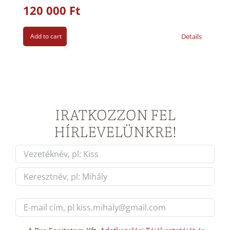
120 000
Ft
Add to cart
Details
IRATKOZZON FEL
HÍRLEVELÜNKRE!
Név
*
First
Last
E-
mail
cím