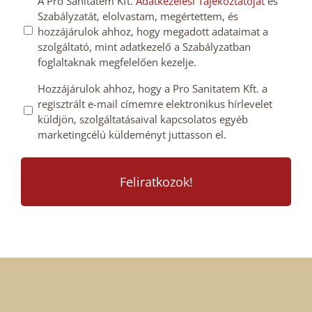
GDPT
A Pro Sanitatem Kft.
Adatkezelési Tájékoztatóját
és
*
Szabályzatát, elolvastam, megértettem, és
hozzájárulás
hozzájárulok ahhoz, hogy megadott adataimat a
*
szolgáltató, mint adatkezelő a Szabályzatban
foglaltaknak megfelelően kezelje.
Mailchimp
Hozzájárulok ahhoz, hogy a Pro Sanitatem Kft. a
regisztrált e-mail címemre elektronikus hírlevelet
feliratkozás
küldjön, szolgáltatásaival kapcsolatos egyéb
megerősítése
marketingcélú küldeményt juttasson el.
*