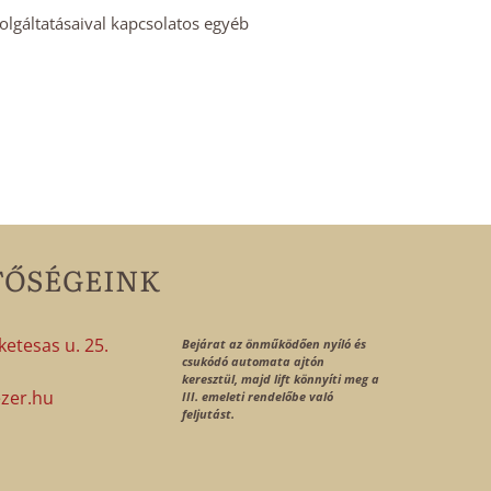
zolgáltatásaival kapcsolatos egyéb
TŐSÉGEINK
etesas u. 25.
Bejárat az önműködően nyíló és
csukódó automata ajtón
1
keresztül, majd lift könnyíti meg a
zer.hu
III. emeleti rendelőbe való
feljutást.