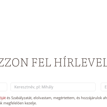
ZZON FEL HÍRLEVE
E-
mai
Last
cí
óját
és Szabályzatát, elolvastam, megértettem, és hozzájárulok a
k megfelelően kezelje.
*