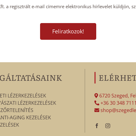
. a regisztrált e-mail címemre elektronikus hírlevelet küldjön, s
GÁLTATÁSAINK
ELÉRHE
ETI LÉZERKEZELÉSEK
6720 Szeged, Fek
SZATI LÉZERKEZELÉSEK
+36 30 348 711
SZŐRTELENÍTÉS
shop@szegedle
ANTI-AGING KEZELÉSEK
ZELÉSEK