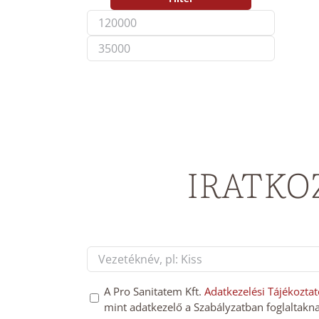
Min
Max
price
price
IRATKO
Név
*
First
GDPT
A Pro Sanitatem Kft.
Adatkezelési Tájékoztat
mint adatkezelő a Szabályzatban foglaltakna
hozzájárulás