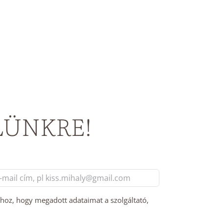
LÜNKRE!
l
m
hhoz, hogy megadott adataimat a szolgáltató,