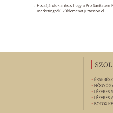
*
Mailchimp
Hozzájárulok ahhoz, hogy a Pro Sanitatem Kft
marketingcélú küldeményt juttasson el.
feliratkozás
megerősítése
*
SZOL
ÉRSEBÉSZ
NŐGYÓGYÁ
LÉZERES 
LÉZERES 
BOTOX KE