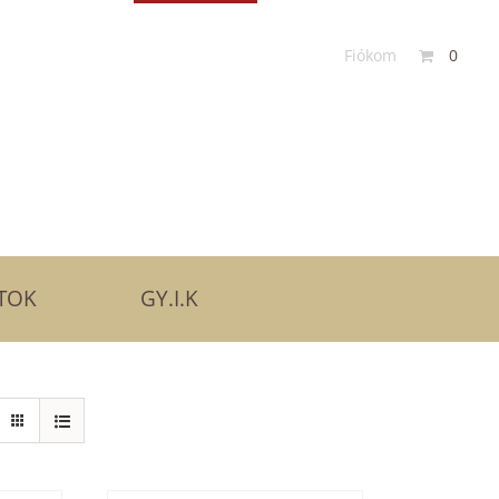
Fiókom
0
AGING KEZELÉSEK
BOTOX KEZELÉSEK
TOK
GY.I.K