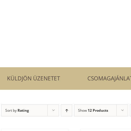
GYÁSZATI LÉZERKEZELÉSEK
LÉZERES SZŐRTELENÍTÉS
LÉZERES ANTI-
ELÉSEK
KÜLDJÖN ÜZENETET
CSOMAGAJÁNLA
Sort by
Rating
Show
12 Products