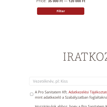
Price:
—
35 000 Ft
120 000 Ft
Filter
Min
Max
price
price
IRATKO
Név
*
First
GDPT
A Pro Sanitatem Kft.
Adatkezelési Tájékoztat
mint adatkezelő a Szabályzatban foglaltakna
hozzájárulás
*
Mailchimp
Hozzájárulok ahhoz, hogy a Pro Sanitatem Kft