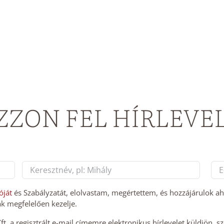
ZZON FEL HÍRLEVE
E-
mai
Last
cí
óját
és Szabályzatát, elolvastam, megértettem, és hozzájárulok a
k megfelelően kezelje.
*
. a regisztrált e-mail címemre elektronikus hírlevelet küldjön, s