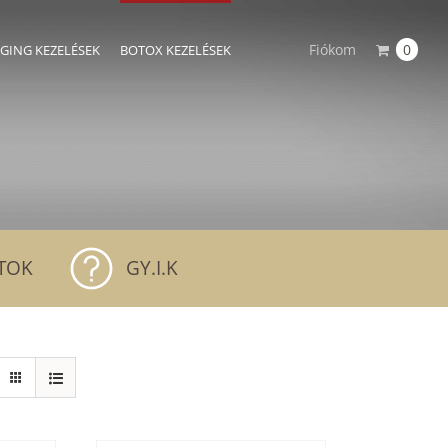
Fiókom
0
AGING KEZELÉSEK
BOTOX KEZELÉSEK
TOK
GY.I.K