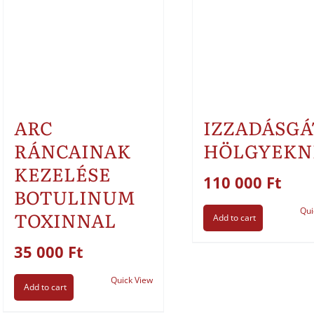
ARC
IZZADÁSGÁ
RÁNCAINAK
HÖLGYEKN
KEZELÉSE
110 000
Ft
BOTULINUM
Qui
TOXINNAL
Add to cart
35 000
Ft
Quick View
Add to cart