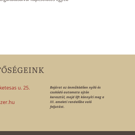
TŐSÉGEINK
etesas u. 25.
Bejárat az önműködően nyíló és
csukódó automata ajtón
1
keresztül, majd lift könnyíti meg a
zer.hu
III. emeleti rendelőbe való
feljutást.