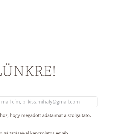
LÜNKRE!
l
m
hhoz, hogy megadott adataimat a szolgáltató,
zolgáltatásaival kapcsolatos egyéb