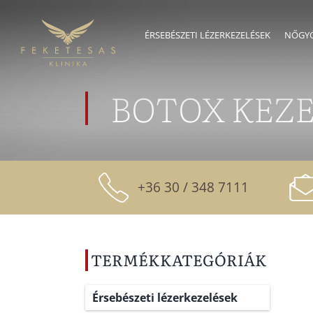
Skip
to
ÉRSEBÉSZETI LÉZERKEZELÉSEK
NŐGYÓ
content
BOTOX KEZ
+36 30 / 348 7111
TERMÉKKATEGÓRIÁK
Érsebészeti lézerkezelések