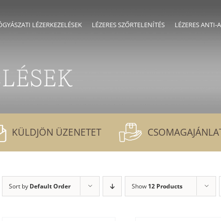
GYÁSZATI LÉZERKEZELÉSEK
LÉZERES SZŐRTELENÍTÉS
LÉZERES ANTI-
ELÉSEK
KÜLDJÖN ÜZENETET
CSOMAGAJÁNLA
Sort by
Default Order
Show
12 Products