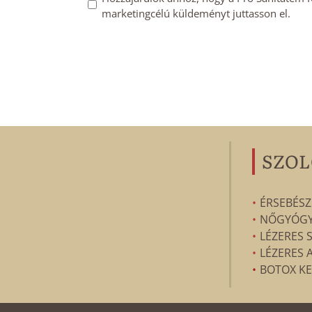
marketingcélú küldeményt juttasson el.
feliratkozás
megerősítése
*
SZOL
ÉRSEBÉSZ
NŐGYÓGYÁ
LÉZERES 
LÉZERES 
BOTOX KE