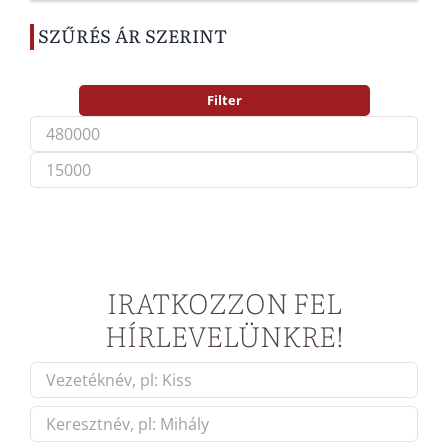
SZŰRÉS ÁR SZERINT
Filter
Min
Max
price
price
IRATKOZZON FEL
HÍRLEVELÜNKRE!
Név
*
First