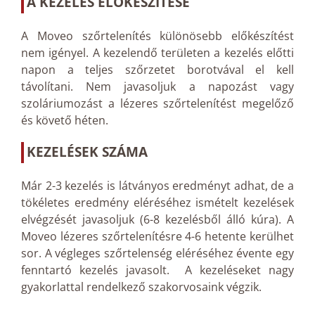
A KEZELÉS ELŐKÉSZÍTÉSE
A Moveo szőrtelenítés különösebb előkészítést
nem igényel. A kezelendő területen a kezelés előtti
napon a teljes szőrzetet borotvával el kell
távolítani. Nem javasoljuk a napozást vagy
szoláriumozást a lézeres szőrtelenítést megelőző
és követő héten.
KEZELÉSEK SZÁMA
Már 2-3 kezelés is látványos eredményt adhat, de a
tökéletes eredmény eléréséhez ismételt kezelések
elvégzését javasoljuk (6-8 kezelésből álló kúra). A
Moveo lézeres szőrtelenítésre 4-6 hetente kerülhet
sor. A végleges szőrtelenség eléréséhez évente egy
fenntartó kezelés javasolt. A kezeléseket nagy
gyakorlattal rendelkező szakorvosaink végzik.