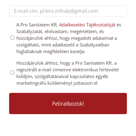
Last
E-
mail
cím
GDPT
A Pro Sanitatem Kft.
Adatkezelési Tájékoztatóját
és
*
Szabályzatát, elolvastam, megértettem, és
hozzájárulás
hozzájárulok ahhoz, hogy megadott adataimat a
*
szolgáltató, mint adatkezelő a Szabályzatban
foglaltaknak megfelelően kezelje.
Mailchimp
Hozzájárulok ahhoz, hogy a Pro Sanitatem Kft. a
regisztrált e-mail címemre elektronikus hírlevelet
feliratkozás
küldjön, szolgáltatásaival kapcsolatos egyéb
megerősítése
marketingcélú küldeményt juttasson el.
*