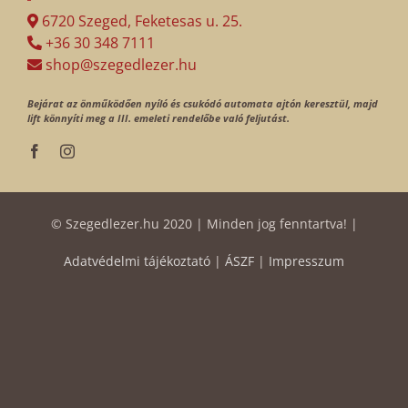
6720 Szeged, Feketesas u. 25.
+36 30 348 7111
shop@szegedlezer.hu
Bejárat az önműködően nyíló és csukódó automata ajtón keresztül, majd
lift könnyíti meg a III. emeleti rendelőbe való feljutást.
© Szegedlezer.hu 2020 | Minden jog fenntartva! |
Adatvédelmi tájékoztató
|
ÁSZF
|
Impresszum