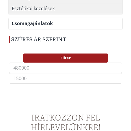
Esztétikai kezelések
Csomagajánlatok
SZŰRÉS ÁR SZERINT
Filter
Min
Max
price
price
IRATKOZZON FEL
HÍRLEVELÜNKRE!