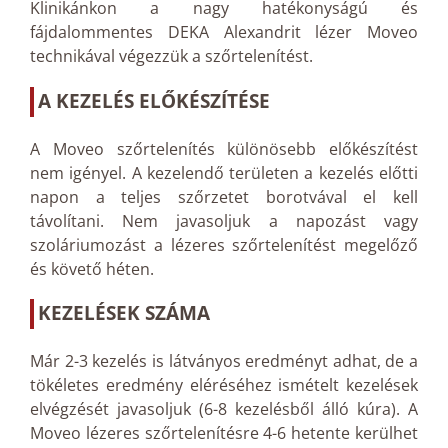
Klinikánkon a nagy hatékonyságú és
fájdalommentes DEKA Alexandrit lézer Moveo
technikával végezzük a szőrtelenítést.
A KEZELÉS ELŐKÉSZÍTÉSE
A Moveo szőrtelenítés különösebb előkészítést
nem igényel. A kezelendő területen a kezelés előtti
napon a teljes szőrzetet borotvával el kell
távolítani. Nem javasoljuk a napozást vagy
szoláriumozást a lézeres szőrtelenítést megelőző
és követő héten.
KEZELÉSEK SZÁMA
Már 2-3 kezelés is látványos eredményt adhat, de a
tökéletes eredmény eléréséhez ismételt kezelések
elvégzését javasoljuk (6-8 kezelésből álló kúra). A
Moveo lézeres szőrtelenítésre 4-6 hetente kerülhet