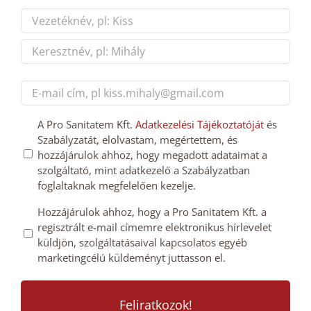
Név
*
First
Last
E-
mail
cím
GDPT
A Pro Sanitatem Kft.
Adatkezelési Tájékoztatóját
és
*
Szabályzatát, elolvastam, megértettem, és
hozzájárulás
hozzájárulok ahhoz, hogy megadott adataimat a
*
szolgáltató, mint adatkezelő a Szabályzatban
foglaltaknak megfelelően kezelje.
Mailchimp
Hozzájárulok ahhoz, hogy a Pro Sanitatem Kft. a
regisztrált e-mail címemre elektronikus hírlevelet
feliratkozás
küldjön, szolgáltatásaival kapcsolatos egyéb
megerősítése
marketingcélú küldeményt juttasson el.
*