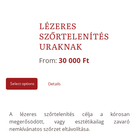
LÉZERES
SZŐRTELENÍTÉS
URAKNAK
30 000
Ft
From:
Select options
Details
A lézeres szőrtelenítés célja a kórosan
megerősödött, vagy esztétikailag zavaró
nemkívánatos szőrzet eltávolítása.