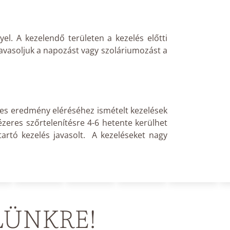
el. A kezelendő területen a kezelés előtti
 javasoljuk a napozást vagy szoláriumozást a
tes eredmény eléréséhez ismételt kezelések
lézeres szőrtelenítésre 4-6 hetente kerülhet
tartó kezelés javasolt. A kezeléseket nagy
LÜNKRE!