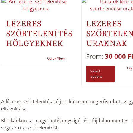
LÉZERES
LÉZERES
SZŐRTELENÍTÉS
SZŐRTELEN
HÖLGYEKNEK
URAKNAK
30 000
F
From:
Quick View
Qui
Select
options
A lézeres szőrtelenítés célja a kórosan megerősödött, vag
eltávolítása.
Klinikánkon a nagy hatékonyságú és fájdalommentes D
végezzük a szőrtelenítést.