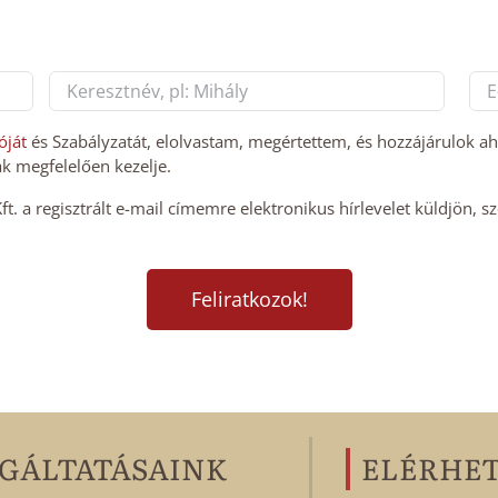
E-
mai
Last
cí
óját
és Szabályzatát, elolvastam, megértettem, és hozzájárulok a
k megfelelően kezelje.
*
. a regisztrált e-mail címemre elektronikus hírlevelet küldjön, s
GÁLTATÁSAINK
ELÉRHE