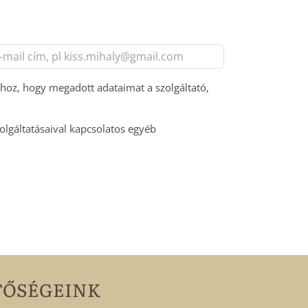
l
m
hhoz, hogy megadott adataimat a szolgáltató,
zolgáltatásaival kapcsolatos egyéb
TŐSÉGEINK