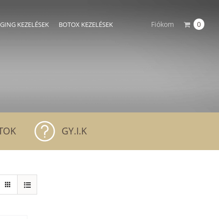
Fiókom
0
AGING KEZELÉSEK
BOTOX KEZELÉSEK
TOK
GY.I.K