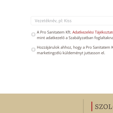
Név
*
First
GDPT
A Pro Sanitatem Kft.
Adatkezelési Tájékoztat
mint adatkezelő a Szabályzatban foglaltakna
hozzájárulás
*
Mailchimp
Hozzájárulok ahhoz, hogy a Pro Sanitatem Kft
marketingcélú küldeményt juttasson el.
feliratkozás
megerősítése
*
SZOL