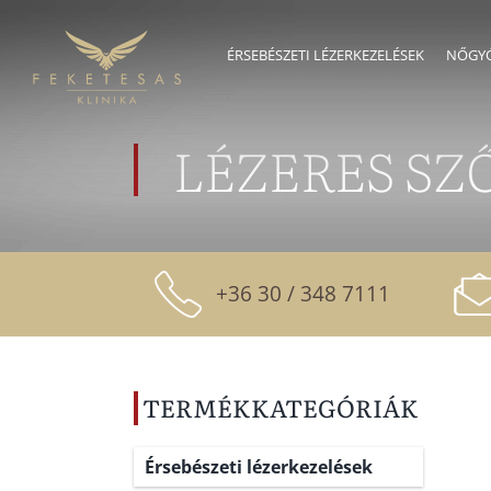
Skip
to
ÉRSEBÉSZETI LÉZERKEZELÉSEK
NŐGYÓ
content
LÉZERES SZ
+36 30 / 348 7111
TERMÉKKATEGÓRIÁK
Érsebészeti lézerkezelések