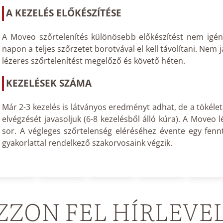
A KEZELÉS ELŐKÉSZÍTÉSE
A Moveo szőrtelenítés különösebb előkészítést nem igény
napon a teljes szőrzetet borotvával el kell távolítani. Nem
lézeres szőrtelenítést megelőző és követő héten.
KEZELÉSEK SZÁMA
Már 2-3 kezelés is látványos eredményt adhat, de a tökéle
elvégzését javasoljuk (6-8 kezelésből álló kúra). A Moveo 
sor. A végleges szőrtelenség eléréséhez évente egy fenn
gyakorlattal rendelkező szakorvosaink végzik.
ZZON FEL HÍRLEVE