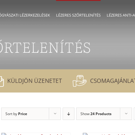
GYÁSZATI LÉZERKEZELÉSEK
LÉZERES SZŐRTELENÍTÉS
LÉZERES ANTI-
ŐRTELENÍTÉS
KÜLDJÖN ÜZENETET
CSOMAGAJÁNLA
Sort by
Price
Show
24 Products