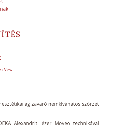
ÍTÉS
t
ck View
y esztétikailag zavaró nemkívánatos szőrzet
EKA Alexandrit lézer Moveo technikával