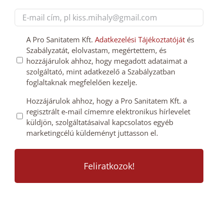
Last
E-
mail
cím
GDPT
A Pro Sanitatem Kft.
Adatkezelési Tájékoztatóját
és
*
Szabályzatát, elolvastam, megértettem, és
hozzájárulás
hozzájárulok ahhoz, hogy megadott adataimat a
*
szolgáltató, mint adatkezelő a Szabályzatban
foglaltaknak megfelelően kezelje.
Mailchimp
Hozzájárulok ahhoz, hogy a Pro Sanitatem Kft. a
regisztrált e-mail címemre elektronikus hírlevelet
feliratkozás
küldjön, szolgáltatásaival kapcsolatos egyéb
megerősítése
marketingcélú küldeményt juttasson el.
*