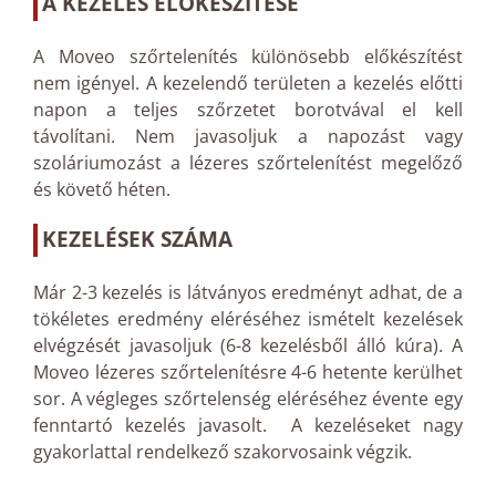
A KEZELÉS ELŐKÉSZÍTÉSE
A Moveo szőrtelenítés különösebb előkészítést
nem igényel. A kezelendő területen a kezelés előtti
napon a teljes szőrzetet borotvával el kell
távolítani. Nem javasoljuk a napozást vagy
szoláriumozást a lézeres szőrtelenítést megelőző
és követő héten.
KEZELÉSEK SZÁMA
Már 2-3 kezelés is látványos eredményt adhat, de a
tökéletes eredmény eléréséhez ismételt kezelések
elvégzését javasoljuk (6-8 kezelésből álló kúra). A
Moveo lézeres szőrtelenítésre 4-6 hetente kerülhet
sor. A végleges szőrtelenség eléréséhez évente egy
fenntartó kezelés javasolt. A kezeléseket nagy
gyakorlattal rendelkező szakorvosaink végzik.