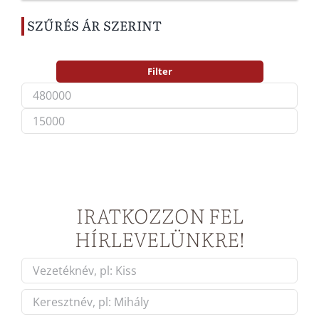
SZŰRÉS ÁR SZERINT
Filter
Min
Max
price
price
IRATKOZZON FEL
HÍRLEVELÜNKRE!
Név
*
First