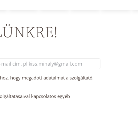
LÜNKRE!
l
m
hhoz, hogy megadott adataimat a szolgáltató,
zolgáltatásaival kapcsolatos egyéb