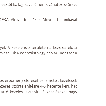
y esztétikailag zavaró nemkívánatos szőrzet
EKA Alexandrit lézer Moveo technikával
el. A kezelendő területen a kezelés előtti
 javasoljuk a napozást vagy szoláriumozást a
tes eredmény eléréséhez ismételt kezelések
lézeres szőrtelenítésre 4-6 hetente kerülhet
tartó kezelés javasolt. A kezeléseket nagy