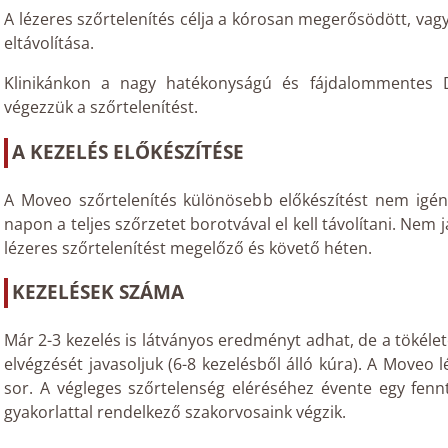
A lézeres szőrtelenítés célja a kórosan megerősödött, vag
eltávolítása.
Klinikánkon a nagy hatékonyságú és fájdalommentes D
végezzük a szőrtelenítést.
A KEZELÉS ELŐKÉSZÍTÉSE
A Moveo szőrtelenítés különösebb előkészítést nem igény
napon a teljes szőrzetet borotvával el kell távolítani. Nem
lézeres szőrtelenítést megelőző és követő héten.
KEZELÉSEK SZÁMA
Már 2-3 kezelés is látványos eredményt adhat, de a tökéle
elvégzését javasoljuk (6-8 kezelésből álló kúra). A Moveo 
sor. A végleges szőrtelenség eléréséhez évente egy fenn
gyakorlattal rendelkező szakorvosaink végzik.