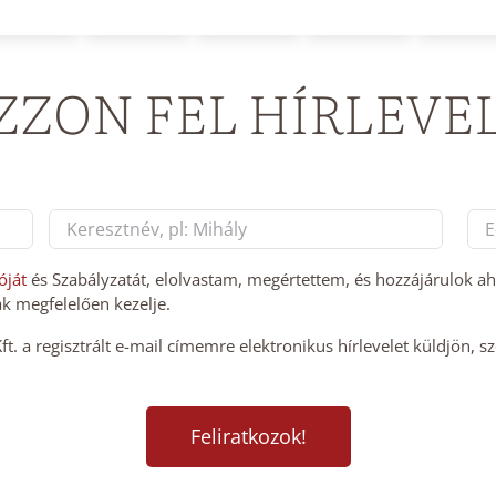
ZZON FEL HÍRLEVE
E-
mai
Last
cí
óját
és Szabályzatát, elolvastam, megértettem, és hozzájárulok a
k megfelelően kezelje.
*
. a regisztrált e-mail címemre elektronikus hírlevelet küldjön, s