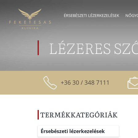
Skip
to
ÉRSEBÉSZETI LÉZERKEZELÉSEK
NŐGYÓ
content
LÉZERES SZ
+36 30 / 348 7111
TERMÉKKATEGÓRIÁK
Érsebészeti lézerkezelések