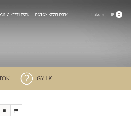
Fiókom
0
AGING KEZELÉSEK
BOTOX KEZELÉSEK
TOK
GY.I.K