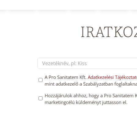
IRATKO
Név
*
First
GDPT
A Pro Sanitatem Kft.
Adatkezelési Tájékoztat
mint adatkezelő a Szabályzatban foglaltakna
hozzájárulás
*
Mailchimp
Hozzájárulok ahhoz, hogy a Pro Sanitatem Kft
marketingcélú küldeményt juttasson el.
feliratkozás
megerősítése
*