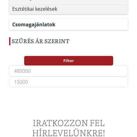
Esztétikai kezelések
Csomagajánlatok
SZŰRÉS ÁR SZERINT
Filter
Min
Max
price
price
IRATKOZZON FEL
HÍRLEVELÜNKRE!