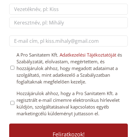
Név
*
First
Last
E-
mail
cím
GDPT
A Pro Sanitatem Kft.
Adatkezelési Tájékoztatóját
és
*
Szabályzatát, elolvastam, megértettem, és
hozzájárulás
hozzájárulok ahhoz, hogy megadott adataimat a
*
szolgáltató, mint adatkezelő a Szabályzatban
foglaltaknak megfelelően kezelje.
Mailchimp
Hozzájárulok ahhoz, hogy a Pro Sanitatem Kft. a
regisztrált e-mail címemre elektronikus hírlevelet
feliratkozás
küldjön, szolgáltatásaival kapcsolatos egyéb
megerősítése
marketingcélú küldeményt juttasson el.
*