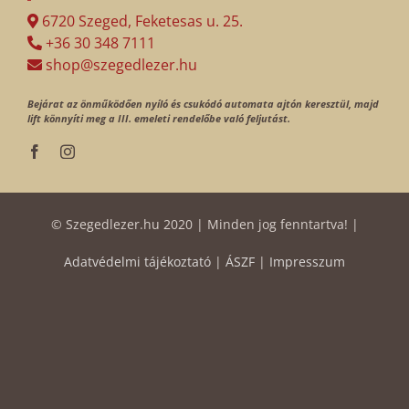
6720 Szeged, Feketesas u. 25.
+36 30 348 7111
shop@szegedlezer.hu
Bejárat az önműködően nyíló és csukódó automata ajtón keresztül, majd
lift könnyíti meg a III. emeleti rendelőbe való feljutást.
© Szegedlezer.hu 2020 | Minden jog fenntartva! |
Adatvédelmi tájékoztató
|
ÁSZF
|
Impresszum