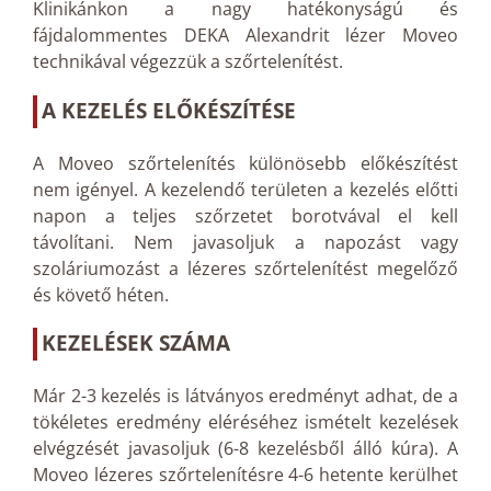
Klinikánkon a nagy hatékonyságú és
fájdalommentes DEKA Alexandrit lézer Moveo
technikával végezzük a szőrtelenítést.
A KEZELÉS ELŐKÉSZÍTÉSE
A Moveo szőrtelenítés különösebb előkészítést
nem igényel. A kezelendő területen a kezelés előtti
napon a teljes szőrzetet borotvával el kell
távolítani. Nem javasoljuk a napozást vagy
szoláriumozást a lézeres szőrtelenítést megelőző
és követő héten.
KEZELÉSEK SZÁMA
Már 2-3 kezelés is látványos eredményt adhat, de a
tökéletes eredmény eléréséhez ismételt kezelések
elvégzését javasoljuk (6-8 kezelésből álló kúra). A
Moveo lézeres szőrtelenítésre 4-6 hetente kerülhet