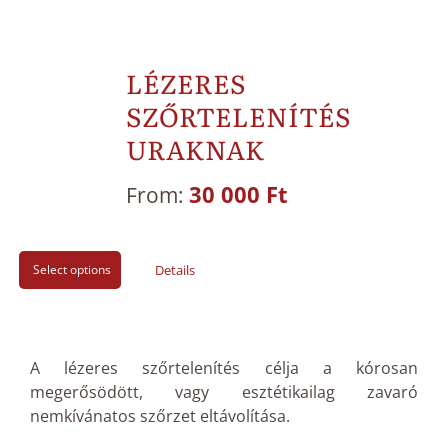
LÉZERES
SZŐRTELENÍTÉS
URAKNAK
30 000
Ft
From:
Select options
Details
A lézeres szőrtelenítés célja a kórosan
megerősödött, vagy esztétikailag zavaró
nemkívánatos szőrzet eltávolítása.