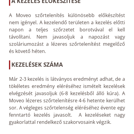
A KEZELÉS ELŐKÉSZÍTÉSE
A Moveo szőrtelenítés különösebb előkészítést
nem igényel. A kezelendő területen a kezelés előtti
napon a teljes szőrzetet borotvával el kell
távolítani. Nem javasoljuk a napozást vagy
szoláriumozást a lézeres szőrtelenítést megelőző
és követő héten.
KEZELÉSEK SZÁMA
Már 2-3 kezelés is látványos eredményt adhat, de a
tökéletes eredmény eléréséhez ismételt kezelések
elvégzését javasoljuk (6-8 kezelésből álló kúra). A
Moveo lézeres szőrtelenítésre 4-6 hetente kerülhet
sor. A végleges szőrtelenség eléréséhez évente egy
fenntartó kezelés javasolt. A kezeléseket nagy
gyakorlattal rendelkező szakorvosaink végzik.