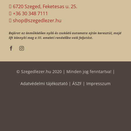
6720 Szeged, Feketesas u. 25.
+36 30 348 7111
shop@szegedlezer.hu
Bejárat az önműködően nyíló és csukódó automata ajtón keresztül, majd
lift könnyíti meg a III. emeleti rendelőbe való feljutást.
© Szegedlezer.hu 2020 | Minden jog fenntartva! |
Adatvédelmi tájékoztató
|
ÁSZF
|
Impresszum