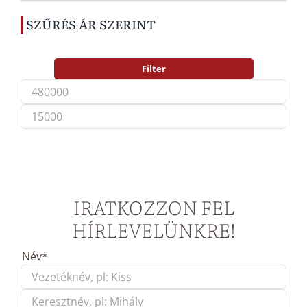
SZŰRÉS ÁR SZERINT
Filter
Min
Max
price
price
IRATKOZZON FEL
HÍRLEVELÜNKRE!
Név
*
First