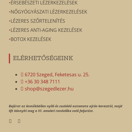
ÉRSEBÉSZETI LÉZERKEZELÉSEK
NŐGYÓGYÁSZATI LÉZERKEZELÉSEK
LÉZERES SZŐRTELENÍTÉS
LÉZERES ANTI-AGING KEZELÉSEK
BOTOX KEZELÉSEK
ELÉRHETŐSÉGEINK
6720 Szeged, Feketesas u. 25.
+36 30 348 7111
shop@szegedlezer.hu
Bejárat az önműködően nyíló és csukódó automata ajtón keresztül, majd
lift könnyíti meg a III. emeleti rendelőbe való feljutást.