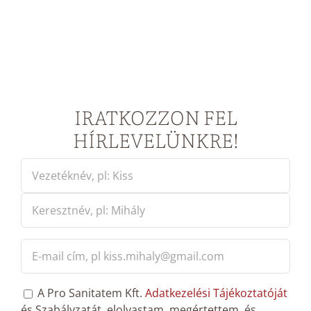
IRATKOZZON FEL
HÍRLEVELÜNKRE!
Név
*
First
Last
E-
mail
cím
*
GDPT
A Pro Sanitatem Kft.
Adatkezelési Tájékoztatóját
hozzájárulás
*
és Szabályzatát, elolvastam, megértettem, és