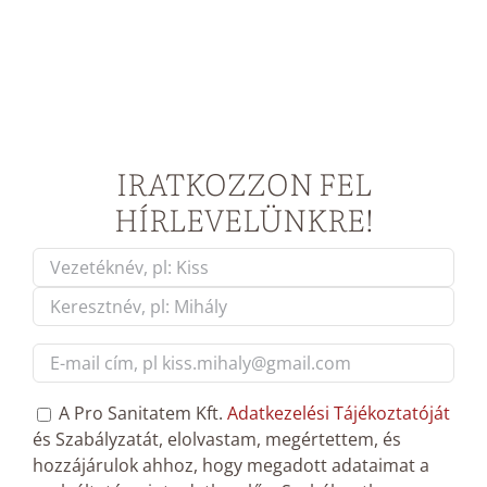
IRATKOZZON FEL
HÍRLEVELÜNKRE!
Név
*
First
Last
E-
mail
cím
*
GDPT
A Pro Sanitatem Kft.
Adatkezelési Tájékoztatóját
hozzájárulás
*
és Szabályzatát, elolvastam, megértettem, és
hozzájárulok ahhoz, hogy megadott adataimat a