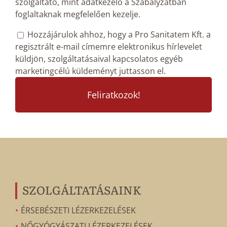
szolgáltató, mint adatkezelő a Szabályzatban
foglaltaknak megfelelően kezelje.
Mailchimp
Hozzájárulok ahhoz, hogy a Pro Sanitatem Kft. a
feliratkozás
regisztrált e-mail címemre elektronikus hírlevelet
megerősítése
*
küldjön, szolgáltatásaival kapcsolatos egyéb
marketingcélú küldeményt juttasson el.
SZOLGÁLTATÁSAINK
ÉRSEBÉSZETI LÉZERKEZELÉSEK
NŐGYÓGYÁSZATI LÉZERKEZELÉSEK