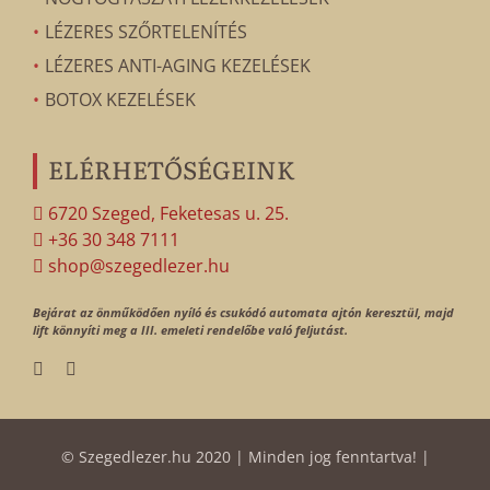
LÉZERES SZŐRTELENÍTÉS
LÉZERES ANTI-AGING KEZELÉSEK
BOTOX KEZELÉSEK
ELÉRHETŐSÉGEINK
6720 Szeged, Feketesas u. 25.
+36 30 348 7111
shop@szegedlezer.hu
Bejárat az önműködően nyíló és csukódó automata ajtón keresztül, majd
lift könnyíti meg a III. emeleti rendelőbe való feljutást.
© Szegedlezer.hu 2020 | Minden jog fenntartva! |