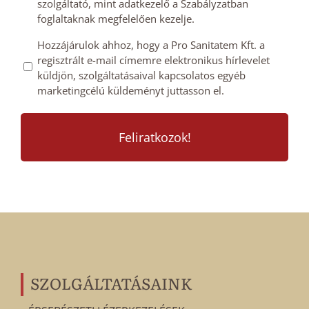
szolgáltató, mint adatkezelő a Szabályzatban
foglaltaknak megfelelően kezelje.
Mailchimp
Hozzájárulok ahhoz, hogy a Pro Sanitatem Kft. a
regisztrált e-mail címemre elektronikus hírlevelet
feliratkozás
küldjön, szolgáltatásaival kapcsolatos egyéb
megerősítése
marketingcélú küldeményt juttasson el.
*
SZOLGÁLTATÁSAINK