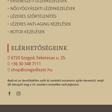
ÉRSEBÉSZETI LÉZERKEZELÉSEK
NŐGYÓGYÁSZATI LÉZERKEZELÉSEK
LÉZERES SZŐRTELENÍTÉS
LÉZERES ANTI-AGING KEZELÉSEK
BOTOX KEZELÉSEK
ELÉRHETŐSÉGEINK
6720 Szeged, Feketesas u. 25.
+36 30 348 7111
shop@szegedlezer.hu
Bejárat az önműködően nyíló és csukódó automata ajtón keresztül, majd
lift könnyíti meg a III. emeleti rendelőbe való feljutást.