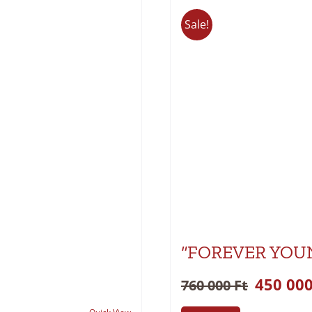
Sale!
“FOREVER YOU
450 00
760 000
Ft