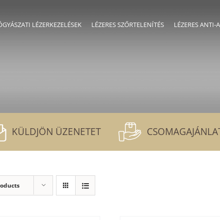
GYÁSZATI LÉZERKEZELÉSEK
LÉZERES SZŐRTELENÍTÉS
LÉZERES ANTI-
KÜLDJÖN ÜZENETET
CSOMAGAJÁNLA
roducts