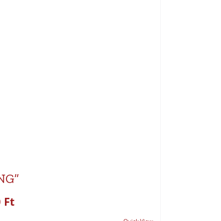
NG”
0
Ft