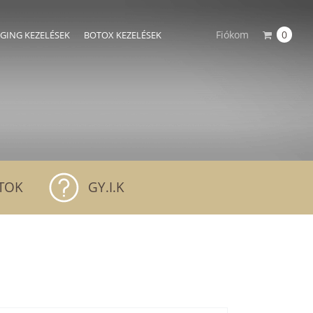
Fiókom
0
AGING KEZELÉSEK
BOTOX KEZELÉSEK
TOK
GY.I.K