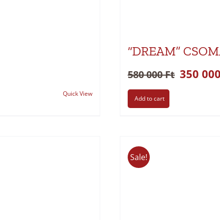
“DREAM” CSO
350 00
580 000
Ft
Quick View
Add to cart
Sale!