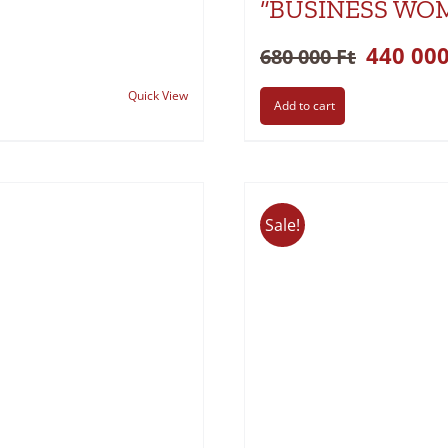
“BUSINESS WO
440 00
680 000
Ft
Quick View
Add to cart
Sale!