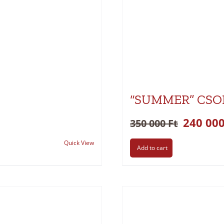
“SUMMER” CS
240 00
350 000
Ft
Quick View
Add to cart