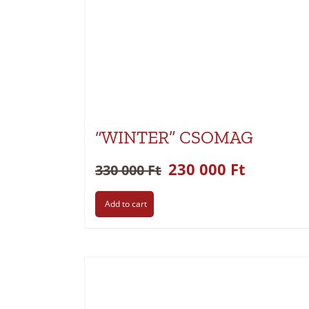
“WINTER” CSOMAG
230 000
Ft
330 000
Ft
Add to cart