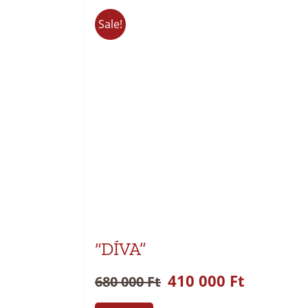
Sale!
“DÍVA”
410 000
Ft
680 000
Ft