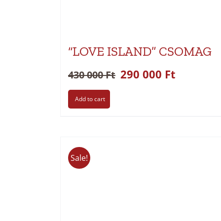
“LOVE ISLAND” CSOMAG
290 000
Ft
430 000
Ft
Add to cart
Sale!