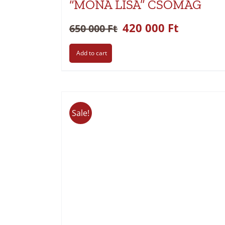
“MONA LISA” CSOMAG
420 000
Ft
650 000
Ft
Add to cart
Sale!